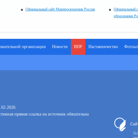
Официальный сайт Минпросвещения России
Официальный с
образования Р
зовательной организации
Новости
ВПР
Наставничество
Фотоал
.02.2026
тивная прямая ссылка на источник обязательна
Сай
№1
пр