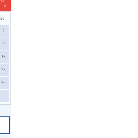
уст
вс
2
9
16
23
30
а