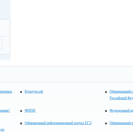
ственных
Культура.рф
Официальный с
Российской Фе
ование"
ФИПИ
Федеральный це
Официальный информационный портал ЕГЭ
Официальный 
уре