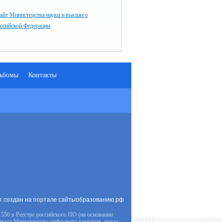
айт Министерства науки и высшего
оссийской Федерации
ьбомы
Контакты
т создан на портале сайтыобразованию.рф
556 в Реестре российского ПО (на основании
иказа Министерства цифрового развития, связи