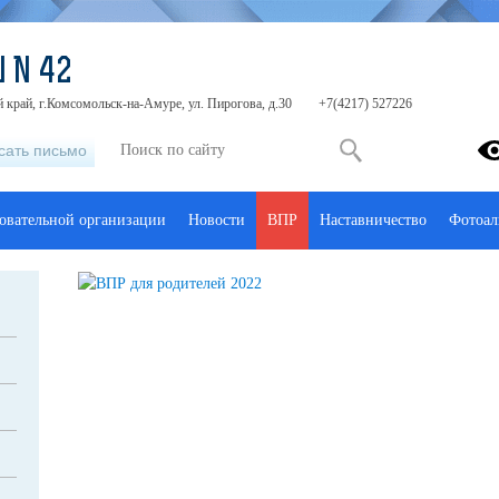
 N 42
 край, г.Комсомольск-на-Амуре, ул. Пирогова, д.30
+7(4217) 527226
сать письмо
зовательной организации
Новости
ВПР
Наставничество
Фотоал