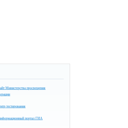
айт Министерства просвещения
дерации
нтр тестирования
информационный портал ГИА