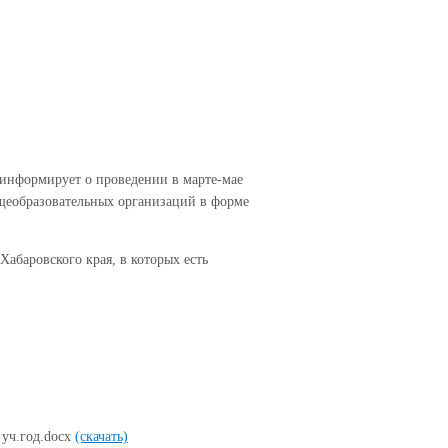
 информирует о проведении в марте-мае
щеобразовательных организаций в форме
абаровского края, в которых есть
 уч.год.docx
(скачать)